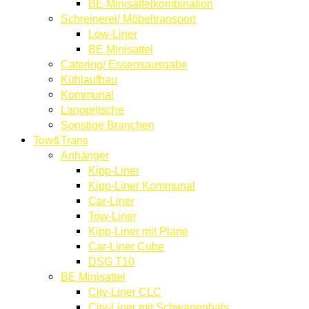
BE Minisattelkombination
Schreinerei/ Möbeltransport
Low-Liner
BE Minisattel
Catering/ Essensausgabe
Kühlaufbau
Kommunal
Langpritsche
Sonstige Branchen
Tow&Trans
Anhänger
Kipp-Liner
Kipp-Liner Kommunal
Car-Liner
Tow-Liner
Kipp-Liner mit Plane
Car-Liner Cube
DSG T10
BE Minisattel
City-Liner CLC
City-Liner mit Schwanenhals