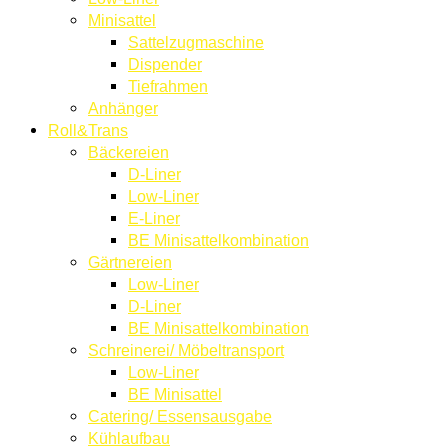
Minisattel
Sattelzugmaschine
Dispender
Tiefrahmen
Anhänger
Roll&Trans
Bäckereien
D-Liner
Low-Liner
E-Liner
BE Minisattelkombination
Gärtnereien
Low-Liner
D-Liner
BE Minisattelkombination
Schreinerei/ Möbeltransport
Low-Liner
BE Minisattel
Catering/ Essensausgabe
Kühlaufbau