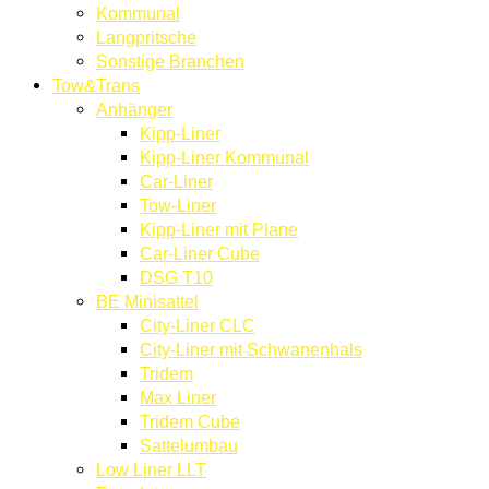
Kommunal
Langpritsche
Sonstige Branchen
Tow&Trans
Anhänger
Kipp-Liner
Kipp-Liner Kommunal
Car-Liner
Tow-Liner
Kipp-Liner mit Plane
Car-Liner Cube
DSG T10
BE Minisattel
City-Liner CLC
City-Liner mit Schwanenhals
Tridem
Max Liner
Tridem Cube
Sattelumbau
Low Liner LLT