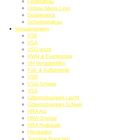
Festplateau
Umbau Mega-Liner
Doppelstock
Schiebeplateau
Verladerampen
VSF
VSA
VSG leicht
HWR & Eventrampe
VH Verladehilfen
Füll- & Auffahrkeile
VSR
VSG Schwer
VSS
Gitterrostrampen Leicht
Gitterrostrampen Schwer
HRA Alu
HRA Gripstar
HRA Hydraulik
Heckladen
Sonstige Branchen