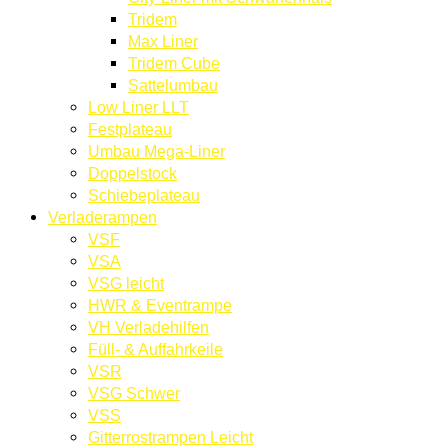
Tridem
Max Liner
Tridem Cube
Sattelumbau
Low Liner LLT
Festplateau
Umbau Mega-Liner
Doppelstock
Schiebeplateau
Verladerampen
VSF
VSA
VSG leicht
HWR & Eventrampe
VH Verladehilfen
Füll- & Auffahrkeile
VSR
VSG Schwer
VSS
Gitterrostrampen Leicht