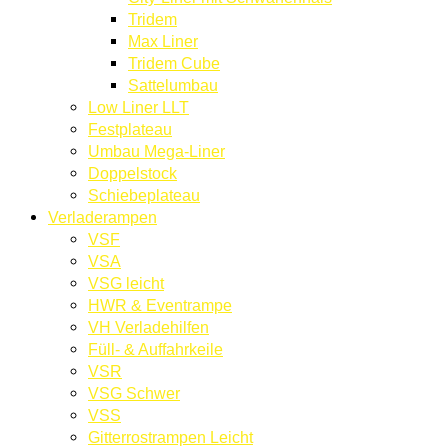
Tridem
Max Liner
Tridem Cube
Sattelumbau
Low Liner LLT
Festplateau
Umbau Mega-Liner
Doppelstock
Schiebeplateau
Verladerampen
VSF
VSA
VSG leicht
HWR & Eventrampe
VH Verladehilfen
Füll- & Auffahrkeile
VSR
VSG Schwer
VSS
Gitterrostrampen Leicht