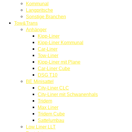
Kommunal
Langpritsche
Sonstige Branchen
Tow&Trans
Anhänger
Kipp-Liner
Kipp-Liner Kommunal
Car-Liner
Tow-Liner
Kipp-Liner mit Plane
Car-Liner Cube
DSG T10
BE Minisattel
City-Liner CLC
City-Liner mit Schwanenhals
Tridem
Max Liner
Tridem Cube
Sattelumbau
Low Liner LLT