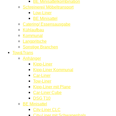
BE Minisattelkombination
Schreinerei/ Möbeltransport
Low-Liner
BE Minisattel
Catering/ Essensausgabe
Kühlaufbau
Kommunal
Langpritsche
Sonstige Branchen
Tow&Trans
Anhänger
Kipp-Liner
Kipp-Liner Kommunal
Car-Liner
Tow-Liner
Kipp-Liner mit Plane
Car-Liner Cube
DSG T10
BE Minisattel
City-Liner CLC
City-Liner mit Schwanenhals