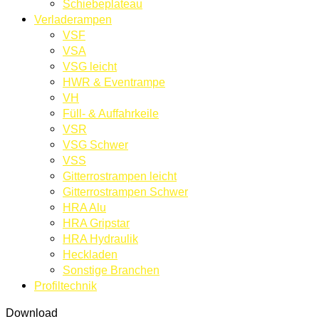
Schiebeplateau
Verladerampen
VSF
VSA
VSG leicht
HWR & Eventrampe
VH
Füll- & Auffahrkeile
VSR
VSG Schwer
VSS
Gitterrostrampen leicht
Gitterrostrampen Schwer
HRA Alu
HRA Gripstar
HRA Hydraulik
Heckladen
Sonstige Branchen
Profiltechnik
Download