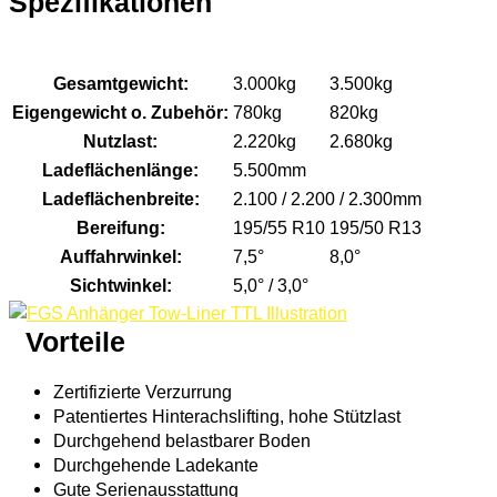
Spezifikationen
TTL 30-55
TTL 35-55
Gesamtgewicht:
3.000kg
3.500kg
Eigengewicht o. Zubehör:
780kg
820kg
Nutzlast:
2.220kg
2.680kg
Ladeflächenlänge:
5.500mm
Ladeflächenbreite:
2.100 / 2.200 / 2.300mm
Bereifung:
195/55 R10
195/50 R13
Auffahrwinkel:
7,5°
8,0°
Sichtwinkel:
5,0° / 3,0°
Vorteile
Zertifizierte Verzurrung
Patentiertes Hinterachslifting, hohe Stützlast
Durchgehend belastbarer Boden
Durchgehende Ladekante
Gute Serienausstattung