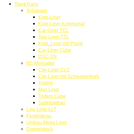
Tow&Trans
Anhänger
Kipp-Liner
Kipp-Liner Kommunal
Car-Liner TCL
Tow-Liner TTL
Kipp_Liner mit Plane
Car-Liner Cube
DSG 10t
BE Minisattel
City-Liner CLC
City-Liner mit Schwanenhals
Tridem
Max Liner
Tridem Cube
Sattelumbau
Low Liner LLT
Festplateau
Umbau Mega Liner
Doppelstock