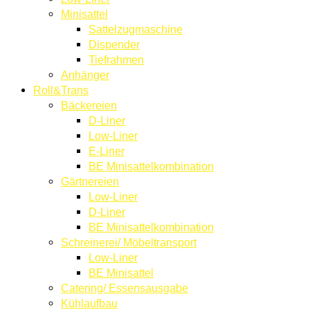
Minisattel
Sattelzugmaschine
Dispender
Tiefrahmen
Anhänger
Roll&Trans
Bäckereien
D-Liner
Low-Liner
E-Liner
BE Minisattelkombination
Gärtnereien
Low-Liner
D-Liner
BE Minisattelkombination
Schreinerei/ Möbeltransport
Low-Liner
BE Minisattel
Catering/ Essensausgabe
Kühlaufbau