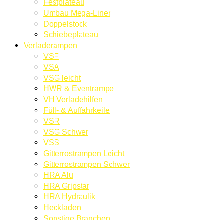
Festplateau
Umbau Mega-Liner
Doppelstock
Schiebeplateau
Verladerampen
VSF
VSA
VSG leicht
HWR & Eventrampe
VH Verladehilfen
Füll- & Auffahrkeile
VSR
VSG Schwer
VSS
Gitterrostrampen Leicht
Gitterrostrampen Schwer
HRA Alu
HRA Gripstar
HRA Hydraulik
Heckladen
Sonstige Branchen