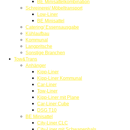
BE Minisattelkombination
Schreinerei/ Möbeltransport
Low-Liner
BE Minisattel
Catering/ Essensausgabe
Kühlaufbau
Kommunal
Langpritsche
Sonstige Branchen
Tow&Trans
Anhänger
Kipp-Liner
Kipp-Liner Kommunal
Car-Liner
Tow-Liner
Kipp-Liner mit Plane
Car-Liner Cube
DSG T10
BE Minisattel
City-Liner CLC
City-Liner mit Schwanenhals