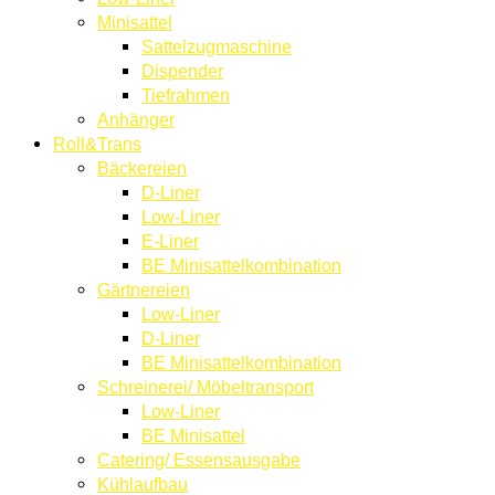
Minisattel
Sattelzugmaschine
Dispender
Tiefrahmen
Anhänger
Roll&Trans
Bäckereien
D-Liner
Low-Liner
E-Liner
BE Minisattelkombination
Gärtnereien
Low-Liner
D-Liner
BE Minisattelkombination
Schreinerei/ Möbeltransport
Low-Liner
BE Minisattel
Catering/ Essensausgabe
Kühlaufbau