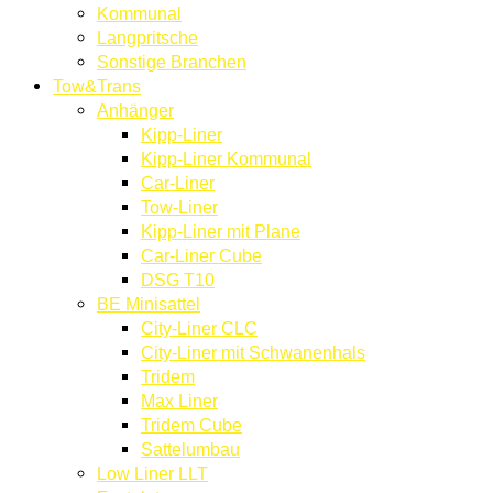
Kommunal
Langpritsche
Sonstige Branchen
Tow&Trans
Anhänger
Kipp-Liner
Kipp-Liner Kommunal
Car-Liner
Tow-Liner
Kipp-Liner mit Plane
Car-Liner Cube
DSG T10
BE Minisattel
City-Liner CLC
City-Liner mit Schwanenhals
Tridem
Max Liner
Tridem Cube
Sattelumbau
Low Liner LLT