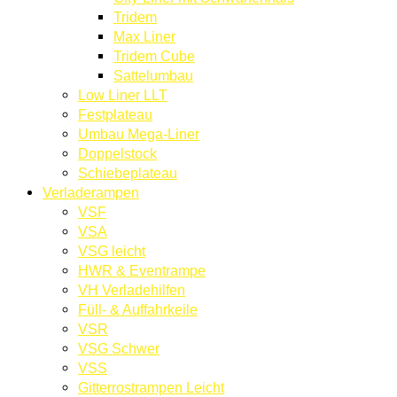
Tridem
Max Liner
Tridem Cube
Sattelumbau
Low Liner LLT
Festplateau
Umbau Mega-Liner
Doppelstock
Schiebeplateau
Verladerampen
VSF
VSA
VSG leicht
HWR & Eventrampe
VH Verladehilfen
Füll- & Auffahrkeile
VSR
VSG Schwer
VSS
Gitterrostrampen Leicht