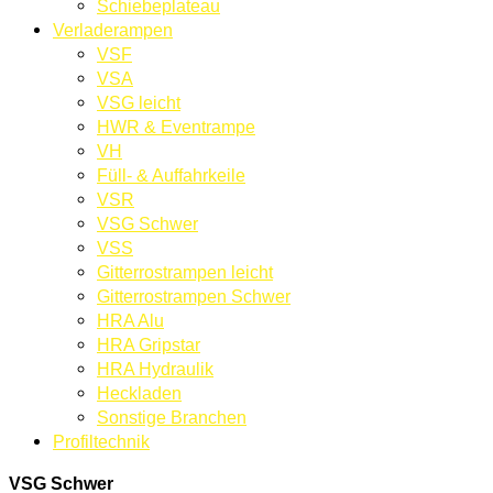
Schiebeplateau
Verladerampen
VSF
VSA
VSG leicht
HWR & Eventrampe
VH
Füll- & Auffahrkeile
VSR
VSG Schwer
VSS
Gitterrostrampen leicht
Gitterrostrampen Schwer
HRA Alu
HRA Gripstar
HRA Hydraulik
Heckladen
Sonstige Branchen
Profiltechnik
VSG Schwer