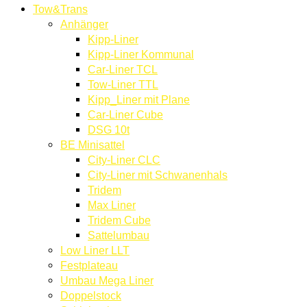
Tow&Trans
Anhänger
Kipp-Liner
Kipp-Liner Kommunal
Car-Liner TCL
Tow-Liner TTL
Kipp_Liner mit Plane
Car-Liner Cube
DSG 10t
BE Minisattel
City-Liner CLC
City-Liner mit Schwanenhals
Tridem
Max Liner
Tridem Cube
Sattelumbau
Low Liner LLT
Festplateau
Umbau Mega Liner
Doppelstock