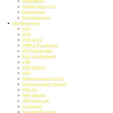
Festplateau
Umbau Mega-Liner
Doppelstock
Schiebeplateau
Verladerampen
VSF
VSA
VSG leicht
HWR & Eventrampe
VH Verladehilfen
Füll- & Auffahrkeile
VSR
VSG Schwer
VSS
Gitterrostrampen Leicht
Gitterrostrampen Schwer
HRA Alu
HRA Gripstar
HRA Hydraulik
Heckladen
Sonstige Branchen