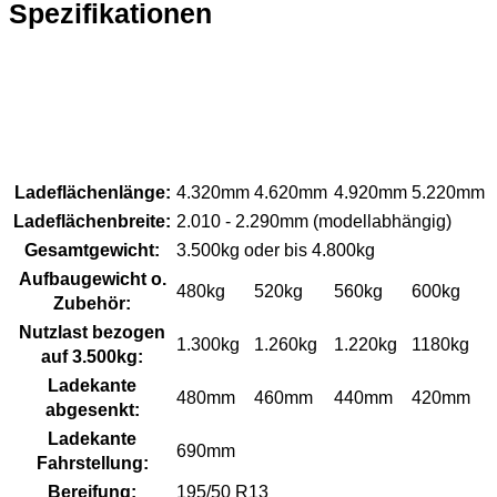
Spezifikationen
Low-
Low-
Low-
Low-
Liner P
Liner
Liner
Liner
46
Pritsche
Pritsche
Pritsche
Pritsche
43
49
52
46
Ladeflächenlänge:
4.320mm
4.620mm
4.920mm
5.220mm
Ladeflächenbreite:
2.010 - 2.290mm (modellabhängig)
Gesamtgewicht:
3.500kg oder bis 4.800kg
Aufbaugewicht o.
480kg
520kg
560kg
600kg
Zubehör:
Nutzlast bezogen
1.300kg
1.260kg
1.220kg
1180kg
auf 3.500kg:
Ladekante
480mm
460mm
440mm
420mm
abgesenkt:
Ladekante
690mm
Fahrstellung:
Bereifung:
195/50 R13