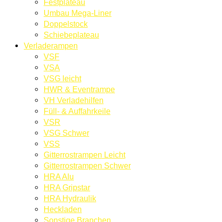
Festplateau
Umbau Mega-Liner
Doppelstock
Schiebeplateau
Verladerampen
VSF
VSA
VSG leicht
HWR & Eventrampe
VH Verladehilfen
Füll- & Auffahrkeile
VSR
VSG Schwer
VSS
Gitterrostrampen Leicht
Gitterrostrampen Schwer
HRA Alu
HRA Gripstar
HRA Hydraulik
Heckladen
Sonstige Branchen