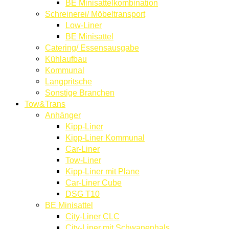
BE Minisattelkombination
Schreinerei/ Möbeltransport
Low-Liner
BE Minisattel
Catering/ Essensausgabe
Kühlaufbau
Kommunal
Langpritsche
Sonstige Branchen
Tow&Trans
Anhänger
Kipp-Liner
Kipp-Liner Kommunal
Car-Liner
Tow-Liner
Kipp-Liner mit Plane
Car-Liner Cube
DSG T10
BE Minisattel
City-Liner CLC
City-Liner mit Schwanenhals