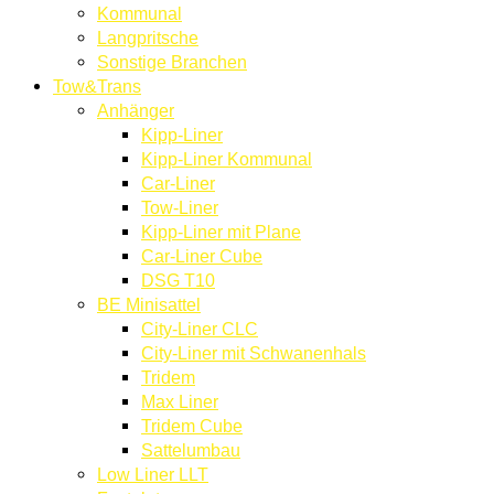
Kommunal
Langpritsche
Sonstige Branchen
Tow&Trans
Anhänger
Kipp-Liner
Kipp-Liner Kommunal
Car-Liner
Tow-Liner
Kipp-Liner mit Plane
Car-Liner Cube
DSG T10
BE Minisattel
City-Liner CLC
City-Liner mit Schwanenhals
Tridem
Max Liner
Tridem Cube
Sattelumbau
Low Liner LLT