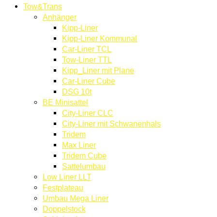
Tow&Trans
Anhänger
Kipp-Liner
Kipp-Liner Kommunal
Car-Liner TCL
Tow-Liner TTL
Kipp_Liner mit Plane
Car-Liner Cube
DSG 10t
BE Minisattel
City-Liner CLC
City-Liner mit Schwanenhals
Tridem
Max Liner
Tridem Cube
Sattelumbau
Low Liner LLT
Festplateau
Umbau Mega Liner
Doppelstock