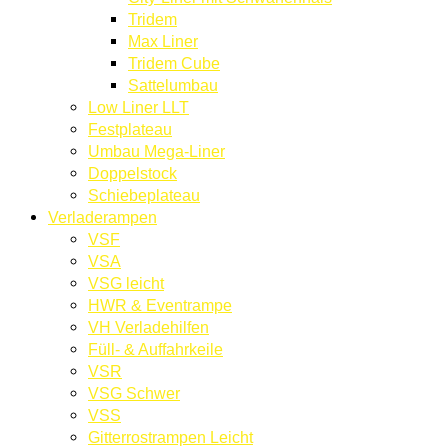
Tridem
Max Liner
Tridem Cube
Sattelumbau
Low Liner LLT
Festplateau
Umbau Mega-Liner
Doppelstock
Schiebeplateau
Verladerampen
VSF
VSA
VSG leicht
HWR & Eventrampe
VH Verladehilfen
Füll- & Auffahrkeile
VSR
VSG Schwer
VSS
Gitterrostrampen Leicht