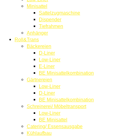
Minisattel
Sattelzugmaschine
Dispender
Tiefrahmen
Anhänger
Roll&Trans
Bäckereien
D-Liner
Low-Liner
E-Liner
BE Minisattelkombination
Gärtnereien
Low-Liner
D-Liner
BE Minisattelkombination
Schreinerei/ Möbeltransport
Low-Liner
BE Minisattel
Catering/ Essensausgabe
Kühlaufbau