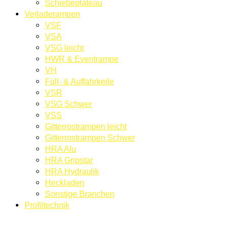
Schiebeplateau
Verladerampen
VSF
VSA
VSG leicht
HWR & Eventrampe
VH
Füll- & Auffahrkeile
VSR
VSG Schwer
VSS
Gitterrostrampen leicht
Gitterrostrampen Schwer
HRA Alu
HRA Gripstar
HRA Hydraulik
Heckladen
Sonstige Branchen
Profiltechnik