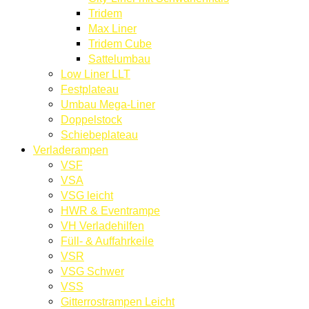
Tridem
Max Liner
Tridem Cube
Sattelumbau
Low Liner LLT
Festplateau
Umbau Mega-Liner
Doppelstock
Schiebeplateau
Verladerampen
VSF
VSA
VSG leicht
HWR & Eventrampe
VH Verladehilfen
Füll- & Auffahrkeile
VSR
VSG Schwer
VSS
Gitterrostrampen Leicht